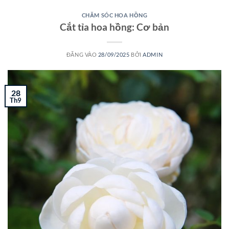
CHĂM SÓC HOA HỒNG
Cắt tỉa hoa hồng: Cơ bản
ĐĂNG VÀO
28/09/2025
BỞI
ADMIN
28
Th9