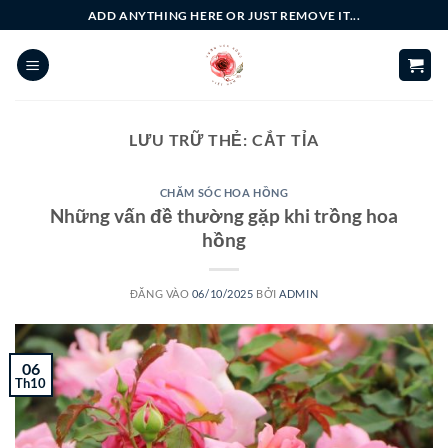
Bỏ
ADD ANYTHING HERE OR JUST REMOVE IT...
qua
nội
dung
LƯU TRỮ THẺ:
CẮT TỈA
CHĂM SÓC HOA HỒNG
Những vấn đề thường gặp khi trồng hoa
hồng
ĐĂNG VÀO
06/10/2025
BỞI
ADMIN
06
Th10