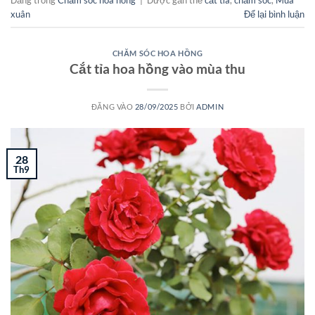
xuân
Để lại bình luận
CHĂM SÓC HOA HỒNG
Cắt tỉa hoa hồng vào mùa thu
ĐĂNG VÀO
28/09/2025
BỞI
ADMIN
28
Th9