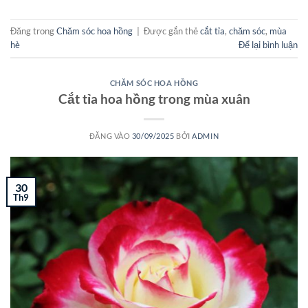
Đăng trong
Chăm sóc hoa hồng
|
Được gắn thẻ
cắt tỉa
,
chăm sóc
,
mùa
hè
Để lại bình luận
CHĂM SÓC HOA HỒNG
Cắt tỉa hoa hồng trong mùa xuân
ĐĂNG VÀO
30/09/2025
BỞI
ADMIN
30
Th9