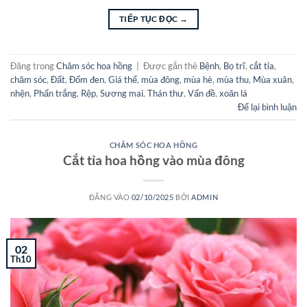
TIẾP TỤC ĐỌC
→
Đăng trong
Chăm sóc hoa hồng
|
Được gắn thẻ
Bệnh
,
Bọ trĩ
,
cắt tỉa
,
chăm sóc
,
Đất
,
Đốm đen
,
Giá thể
,
mùa đông
,
mùa hè
,
mùa thu
,
Mùa xuân
,
nhện
,
Phấn trắng
,
Rệp
,
Sương mai
,
Thán thư
,
Vấn đề
,
xoăn lá
Để lại bình luận
CHĂM SÓC HOA HỒNG
Cắt tỉa hoa hồng vào mùa đông
ĐĂNG VÀO
02/10/2025
BỞI
ADMIN
02
Th10