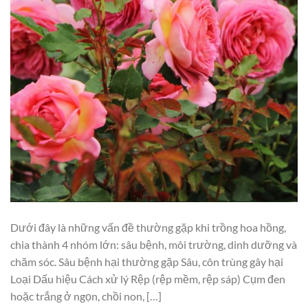
Dưới đây là những vấn đề thường gặp khi trồng hoa hồng,
chia thành 4 nhóm lớn: sâu bệnh, môi trường, dinh dưỡng và
chăm sóc. Sâu bệnh hại thường gặp Sâu, côn trùng gây hại
Loại Dấu hiệu Cách xử lý Rệp (rệp mềm, rệp sáp) Cụm đen
hoặc trắng ở ngọn, chồi non, […]