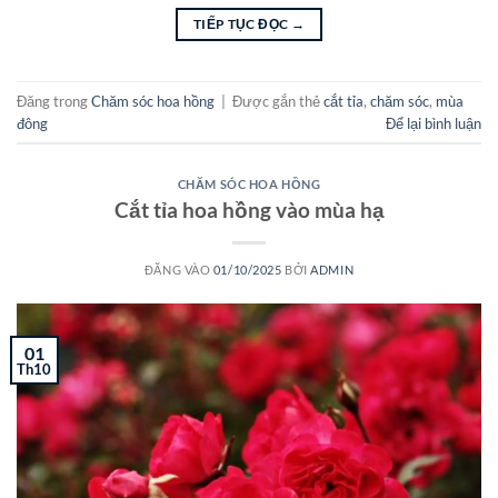
TIẾP TỤC ĐỌC
→
Đăng trong
Chăm sóc hoa hồng
|
Được gắn thẻ
cắt tỉa
,
chăm sóc
,
mùa
đông
Để lại bình luận
CHĂM SÓC HOA HỒNG
Cắt tỉa hoa hồng vào mùa hạ
ĐĂNG VÀO
01/10/2025
BỞI
ADMIN
01
Th10