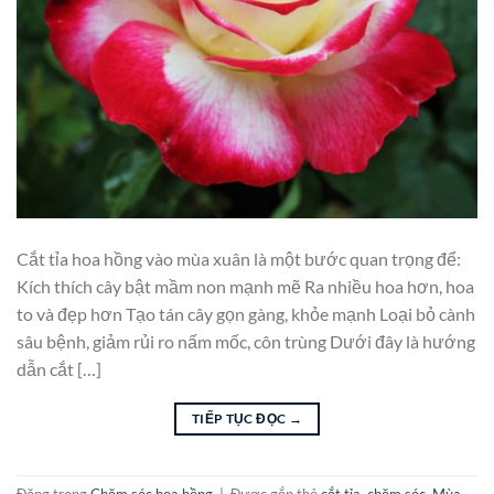
Cắt tỉa hoa hồng vào mùa xuân là một bước quan trọng để:
Kích thích cây bật mầm non mạnh mẽ Ra nhiều hoa hơn, hoa
to và đẹp hơn Tạo tán cây gọn gàng, khỏe mạnh Loại bỏ cành
sâu bệnh, giảm rủi ro nấm mốc, côn trùng Dưới đây là hướng
dẫn cắt […]
TIẾP TỤC ĐỌC
→
Đăng trong
Chăm sóc hoa hồng
|
Được gắn thẻ
cắt tỉa
,
chăm sóc
,
Mùa