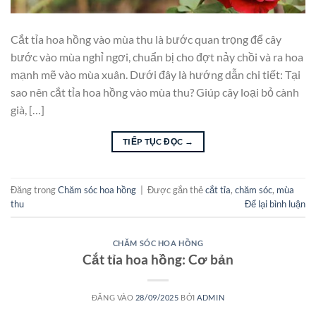
Cắt tỉa hoa hồng vào mùa thu là bước quan trọng để cây
bước vào mùa nghỉ ngơi, chuẩn bị cho đợt nảy chồi và ra hoa
mạnh mẽ vào mùa xuân. Dưới đây là hướng dẫn chi tiết: Tại
sao nên cắt tỉa hoa hồng vào mùa thu? Giúp cây loại bỏ cành
già, […]
TIẾP TỤC ĐỌC
→
Đăng trong
Chăm sóc hoa hồng
|
Được gắn thẻ
cắt tỉa
,
chăm sóc
,
mùa
thu
Để lại bình luận
CHĂM SÓC HOA HỒNG
Cắt tỉa hoa hồng: Cơ bản
ĐĂNG VÀO
28/09/2025
BỞI
ADMIN