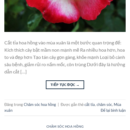
Cắt tỉa hoa hồng vào mùa xuân là một bước quan trọng để:
Kích thích cây bật mầm non mạnh mẽ Ra nhiều hoa hơn, hoa
to và đẹp hơn Tạo tán cây gọn gàng, khỏe mạnh Loại bỏ cành
sâu bệnh, giảm rủi ro nấm mốc, côn trùng Dưới đây là hướng
dẫn cắt […]
TIẾP TỤC ĐỌC
→
Đăng trong
Chăm sóc hoa hồng
|
Được gắn thẻ
cắt tỉa
,
chăm sóc
,
Mùa
xuân
Để lại bình luận
CHĂM SÓC HOA HỒNG