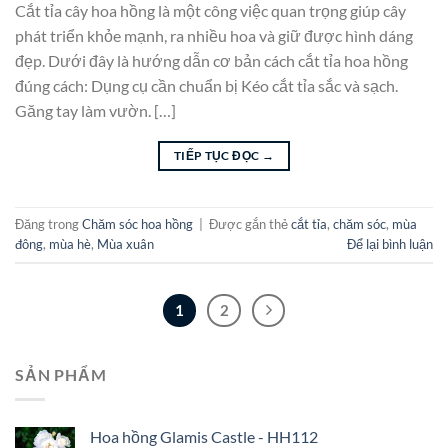
Cắt tỉa cây hoa hồng là một công việc quan trọng giúp cây
phát triển khỏe mạnh, ra nhiều hoa và giữ được hình dáng
đẹp. Dưới đây là hướng dẫn cơ bản cách cắt tỉa hoa hồng
đúng cách: Dụng cụ cần chuẩn bị Kéo cắt tỉa sắc và sạch.
Găng tay làm vườn. […]
TIẾP TỤC ĐỌC
→
Đăng trong
Chăm sóc hoa hồng
|
Được gắn thẻ
cắt tỉa
,
chăm sóc
,
mùa
đông
,
mùa hè
,
Mùa xuân
Để lại bình luận
1
2
SẢN PHẨM
Hoa hồng Glamis Castle - HH112