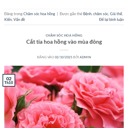
Đăng trong
Chăm sóc hoa hồng
|
Được gắn thẻ
Bệnh
,
chăm sóc
,
Giá thể
,
Kiến
,
Vấn đề
Để lại bình luận
CHĂM SÓC HOA HỒNG
Cắt tỉa hoa hồng vào mùa đông
ĐĂNG VÀO
02/10/2025
BỞI
ADMIN
02
Th10