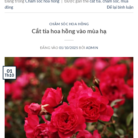
Đăng trong
Chăm sóc hoa hồng
|
Được gắn thẻ
cắt tỉa
,
chăm sóc
,
mùa
đông
Để lại bình luận
CHĂM SÓC HOA HỒNG
Cắt tỉa hoa hồng vào mùa hạ
ĐĂNG VÀO
01/10/2025
BỞI
ADMIN
01
Th10