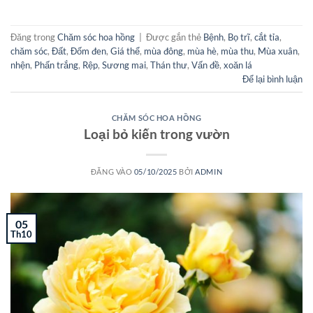
Đăng trong
Chăm sóc hoa hồng
|
Được gắn thẻ
Bệnh
,
Bọ trĩ
,
cắt tỉa
,
chăm sóc
,
Đất
,
Đốm đen
,
Giá thể
,
mùa đông
,
mùa hè
,
mùa thu
,
Mùa xuân
,
nhện
,
Phấn trắng
,
Rệp
,
Sương mai
,
Thán thư
,
Vấn đề
,
xoăn lá
Để lại bình luận
CHĂM SÓC HOA HỒNG
Loại bỏ kiến trong vườn
ĐĂNG VÀO
05/10/2025
BỞI
ADMIN
05
Th10