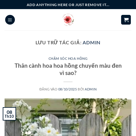
Bỏ
ADD ANYTHING HERE OR JUST REMOVE IT...
qua
nội
dung
LƯU TRỮ TÁC GIẢ:
ADMIN
CHĂM SÓC HOA HỒNG
Thân cành hoa hoa hồng chuyển màu đen
vì sao?
ĐĂNG VÀO
08/10/2025
BỞI
ADMIN
08
Th10