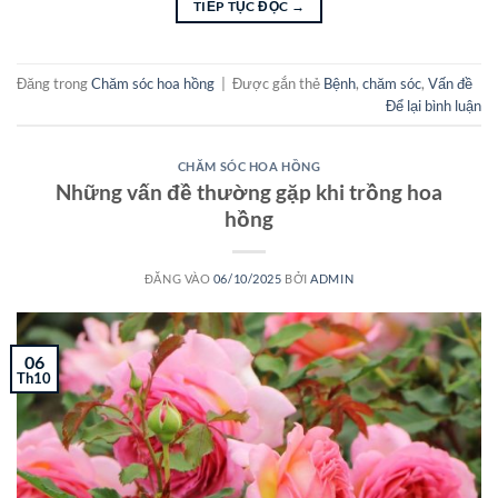
TIẾP TỤC ĐỌC
→
Đăng trong
Chăm sóc hoa hồng
|
Được gắn thẻ
Bệnh
,
chăm sóc
,
Vấn đề
Để lại bình luận
CHĂM SÓC HOA HỒNG
Những vấn đề thường gặp khi trồng hoa
hồng
ĐĂNG VÀO
06/10/2025
BỞI
ADMIN
06
Th10