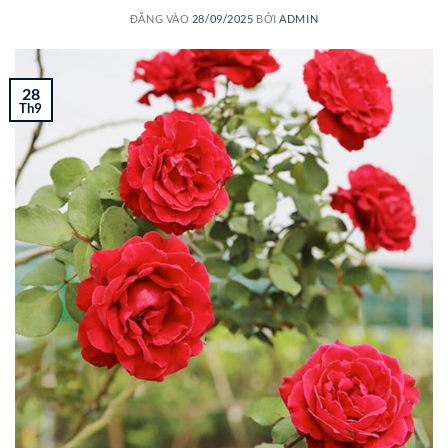
ĐĂNG VÀO
28/09/2025
BỞI
ADMIN
28
Th9