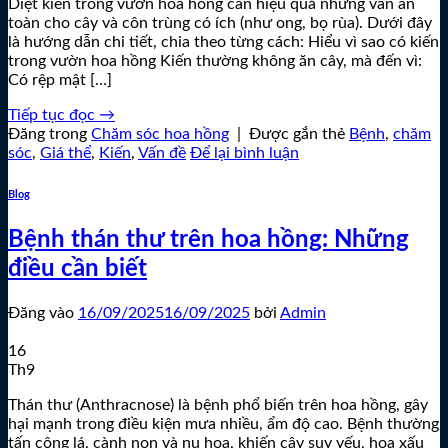
Diệt kiến trong vườn hoa hồng cần hiệu quả nhưng vẫn an
toàn cho cây và côn trùng có ích (như ong, bọ rùa). Dưới đây
là hướng dẫn chi tiết, chia theo từng cách: Hiểu vì sao có kiến
trong vườn hoa hồng Kiến thường không ăn cây, mà đến vì:
Có rệp mật […]
Tiếp tục đọc
→
Đăng trong
Chăm sóc hoa hồng
|
Được gắn thẻ
Bệnh
,
chăm
sóc
,
Giá thể
,
Kiến
,
Vấn đề
Để lại bình luận
Blog
Bệnh thán thư trên hoa hồng: Những
điều cần biết
Đăng vào
16/09/2025
16/09/2025
bởi
Admin
16
Th9
Thán thư (Anthracnose) là bệnh phổ biến trên hoa hồng, gây
hại mạnh trong điều kiện mưa nhiều, ẩm độ cao. Bệnh thường
tấn công lá, cành non và nụ hoa, khiến cây suy yếu, hoa xấu