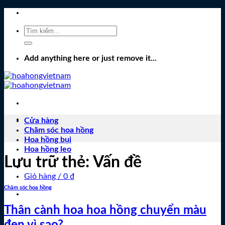
Bỏ
qua
Tìm
nội
kiếm:
dung
Add anything here or just remove it...
Cửa hàng
Chăm sóc hoa hồng
Hoa hồng bụi
Hoa hồng leo
Lưu trữ thẻ:
Vấn đề
Giỏ hàng /
0
₫
Chăm sóc hoa hồng
Thân cành hoa hoa hồng chuyển màu