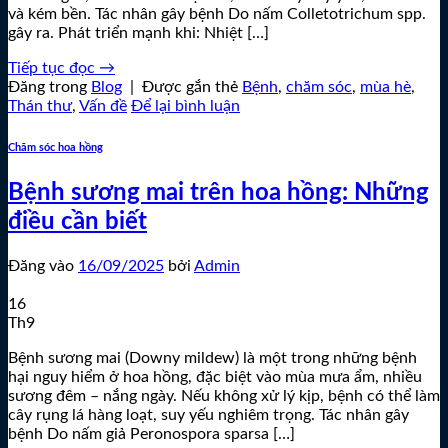
và kém bền. Tác nhân gây bệnh Do nấm Colletotrichum spp.
gây ra. Phát triển mạnh khi: Nhiệt […]
Tiếp tục đọc
→
Đăng trong
Blog
|
Được gắn thẻ
Bệnh
,
chăm sóc
,
mùa hè
,
Thán thư
,
Vấn đề
Để lại bình luận
Chăm sóc hoa hồng
Bệnh sương mai trên hoa hồng: Những
điều cần biết
Đăng vào
16/09/2025
bởi
Admin
16
Th9
Bệnh sương mai (Downy mildew) là một trong những bệnh
hại nguy hiểm ở hoa hồng, đặc biệt vào mùa mưa ẩm, nhiều
sương đêm – nắng ngày. Nếu không xử lý kịp, bệnh có thể làm
cây rụng lá hàng loạt, suy yếu nghiêm trọng. Tác nhân gây
bệnh Do nấm giả Peronospora sparsa […]