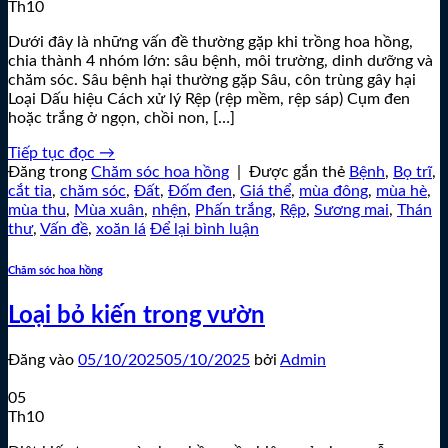
Th10
Dưới đây là những vấn đề thường gặp khi trồng hoa hồng,
chia thành 4 nhóm lớn: sâu bệnh, môi trường, dinh dưỡng và
chăm sóc. Sâu bệnh hại thường gặp Sâu, côn trùng gây hại
Loại Dấu hiệu Cách xử lý Rệp (rệp mềm, rệp sáp) Cụm đen
hoặc trắng ở ngọn, chồi non, […]
Tiếp tục đọc
→
Đăng trong
Chăm sóc hoa hồng
|
Được gắn thẻ
Bệnh
,
Bọ trĩ
,
cắt tỉa
,
chăm sóc
,
Đất
,
Đốm đen
,
Giá thể
,
mùa đông
,
mùa hè
,
mùa thu
,
Mùa xuân
,
nhện
,
Phấn trắng
,
Rệp
,
Sương mai
,
Thán
thư
,
Vấn đề
,
xoăn lá
Để lại bình luận
Chăm sóc hoa hồng
Loại bỏ kiến trong vườn
Đăng vào
05/10/2025
05/10/2025
bởi
Admin
05
Th10