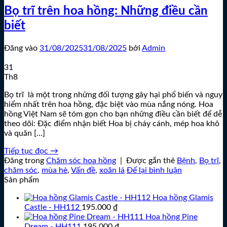
Bọ trĩ trên hoa hồng: Những điều cần
biết
Đăng vào
31/08/2025
31/08/2025
bởi
Admin
31
Th8
Bọ trĩ là một trong những đối tượng gây hại phổ biến và nguy
hiểm nhất trên hoa hồng, đặc biệt vào mùa nắng nóng. Hoa
hồng Việt Nam sẽ tóm gọn cho bạn những điều cần biết để dễ
theo dõi: Đặc điểm nhận biết Hoa bị cháy cánh, mép hoa khô
và quăn […]
Tiếp tục đọc
→
Đăng trong
Chăm sóc hoa hồng
|
Được gắn thẻ
Bệnh
,
Bọ trĩ
,
chăm sóc
,
mùa hè
,
Vấn đề
,
xoăn lá
Để lại bình luận
Sản phẩm
Hoa hồng Glamis
Castle - HH112
195.000
₫
Hoa hồng Pine
Dream - HH111
195.000
₫