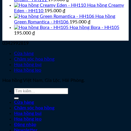
Hoa hồng Creamy
Eden - HH110
195.000
₫
Hoa hồng
Green Romantica - HH106
195.000
₫
Hoa hồng Bora - HH105
195.000
₫
0342992819
Cửa hàng
Chăm sóc hoa hồng
Hoa hồng bụi
Hoa hồng leo
Hoa hồng Việt Nam, Gia Lộc, Hải Phòng.
Tìm
kiếm:
Cửa hàng
Chăm sóc hoa hồng
Hoa hồng bụi
Hoa hồng leo
Đăng nhập
Newsletter