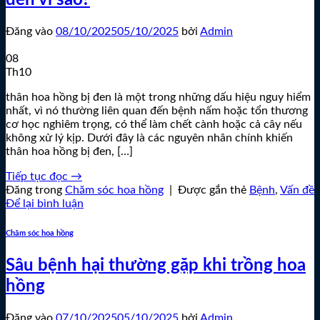
đen vì sao?
Đăng vào
08/10/2025
05/10/2025
bởi
Admin
08
Th10
thân hoa hồng bị đen là một trong những dấu hiệu nguy hiểm
nhất, vì nó thường liên quan đến bệnh nấm hoặc tổn thương
cơ học nghiêm trọng, có thể làm chết cành hoặc cả cây nếu
không xử lý kịp. Dưới đây là các nguyên nhân chính khiến
thân hoa hồng bị đen, […]
Tiếp tục đọc
→
Đăng trong
Chăm sóc hoa hồng
|
Được gắn thẻ
Bệnh
,
Vấn đề
Để lại bình luận
Chăm sóc hoa hồng
Sâu bệnh hại thường gặp khi trồng hoa
hồng
Đăng vào
07/10/2025
05/10/2025
bởi
Admin