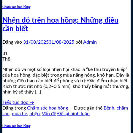
Chăm sóc hoa hồng
Nhện đỏ trên hoa hồng: Những điều
cần biết
Đăng vào
31/08/2025
31/08/2025
bởi
Admin
31
Th8
Nhện đỏ và một số loại nhện hại khác là “kẻ thù truyền kiếp”
của hoa hồng, đặc biệt trong mùa nắng nóng, khô hạn. Đây là
những điều bạn cần biết để phòng và trị: Đặc điểm nhận biết
Kích thước rất nhỏ (0,2–0,5 mm), khó thấy bằng mắt thường,
nhìn kỹ sẽ thấy […]
Tiếp tục đọc
→
Đăng trong
Chăm sóc hoa hồng
|
Được gắn thẻ
Bệnh
,
chăm
sóc
,
mùa hè
,
nhện
,
Vấn đề
Để lại bình luận
Chăm sóc hoa hồng