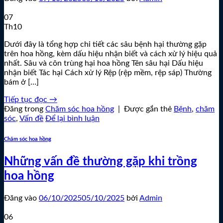
07
Th10
Dưới đây là tổng hợp chi tiết các sâu bệnh hại thường gặp
trên hoa hồng, kèm dấu hiệu nhận biết và cách xử lý hiệu quả
nhất. Sâu và côn trùng hại hoa hồng Tên sâu hại Dấu hiệu
nhận biết Tác hại Cách xử lý Rệp (rệp mềm, rệp sáp) Thường
bám ở […]
Tiếp tục đọc
→
Đăng trong
Chăm sóc hoa hồng
|
Được gắn thẻ
Bệnh
,
chăm
sóc
,
Vấn đề
Để lại bình luận
Chăm sóc hoa hồng
Những vấn đề thường gặp khi trồng
hoa hồng
Đăng vào
06/10/2025
05/10/2025
bởi
Admin
06