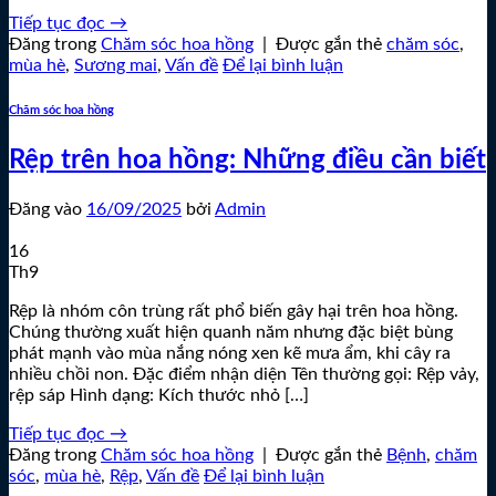
Tiếp tục đọc
→
Đăng trong
Chăm sóc hoa hồng
|
Được gắn thẻ
chăm sóc
,
mùa hè
,
Sương mai
,
Vấn đề
Để lại bình luận
Chăm sóc hoa hồng
Rệp trên hoa hồng: Những điều cần biết
Đăng vào
16/09/2025
bởi
Admin
16
Th9
Rệp là nhóm côn trùng rất phổ biến gây hại trên hoa hồng.
Chúng thường xuất hiện quanh năm nhưng đặc biệt bùng
phát mạnh vào mùa nắng nóng xen kẽ mưa ẩm, khi cây ra
nhiều chồi non. Đặc điểm nhận diện Tên thường gọi: Rệp vảy,
rệp sáp Hình dạng: Kích thước nhỏ […]
Tiếp tục đọc
→
Đăng trong
Chăm sóc hoa hồng
|
Được gắn thẻ
Bệnh
,
chăm
sóc
,
mùa hè
,
Rệp
,
Vấn đề
Để lại bình luận