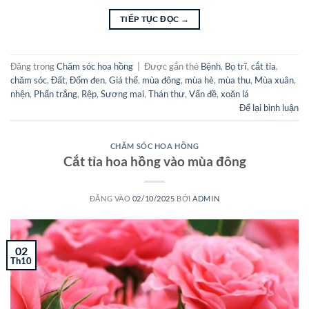
TIẾP TỤC ĐỌC
→
Đăng trong
Chăm sóc hoa hồng
|
Được gắn thẻ
Bệnh
,
Bọ trĩ
,
cắt tỉa
,
chăm sóc
,
Đất
,
Đốm đen
,
Giá thể
,
mùa đông
,
mùa hè
,
mùa thu
,
Mùa xuân
,
nhện
,
Phấn trắng
,
Rệp
,
Sương mai
,
Thán thư
,
Vấn đề
,
xoăn lá
Để lại bình luận
CHĂM SÓC HOA HỒNG
Cắt tỉa hoa hồng vào mùa đông
ĐĂNG VÀO
02/10/2025
BỞI
ADMIN
02
Th10