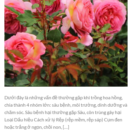
Dưới đây là những vấn đề thường gặp khi trồng hoa hồng,
chia thành 4 nhóm lớn: sâu bệnh, môi trường, dinh dưỡng và
chăm sóc. Sâu bệnh hại thường gặp Sâu, côn trùng gây hại
Loại Dấu hiệu Cách xử lý Rệp (rệp mềm, rệp sáp) Cụm đen
hoặc trắng ở ngọn, chồi non, […]