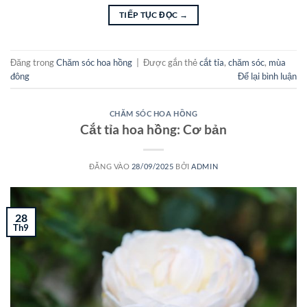
TIẾP TỤC ĐỌC
→
Đăng trong
Chăm sóc hoa hồng
|
Được gắn thẻ
cắt tỉa
,
chăm sóc
,
mùa
đông
Để lại bình luận
CHĂM SÓC HOA HỒNG
Cắt tỉa hoa hồng: Cơ bản
ĐĂNG VÀO
28/09/2025
BỞI
ADMIN
28
Th9