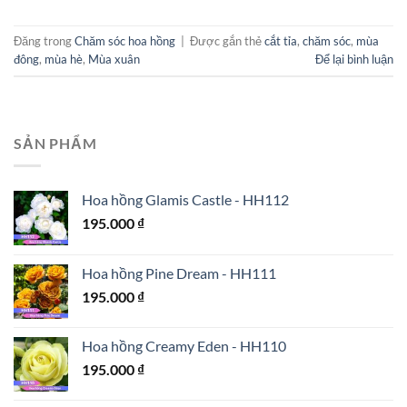
Đăng trong
Chăm sóc hoa hồng
|
Được gắn thẻ
cắt tỉa
,
chăm sóc
,
mùa
đông
,
mùa hè
,
Mùa xuân
Để lại bình luận
SẢN PHẨM
Hoa hồng Glamis Castle - HH112
195.000
₫
Hoa hồng Pine Dream - HH111
195.000
₫
Hoa hồng Creamy Eden - HH110
195.000
₫