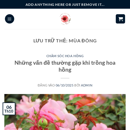
Bỏ
ADD ANYTHING HERE OR JUST REMOVE IT...
qua
nội
dung
LƯU TRỮ THẺ:
MÙA ĐÔNG
CHĂM SÓC HOA HỒNG
Những vấn đề thường gặp khi trồng hoa
hồng
ĐĂNG VÀO
06/10/2025
BỞI
ADMIN
06
Th10