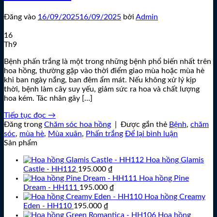
Đăng vào
16/09/2025
16/09/2025
bởi
Admin
16
Th9
Bệnh phấn trắng là một trong những bệnh phổ biến nhất trên
hoa hồng, thường gặp vào thời điểm giao mùa hoặc mùa hè
khi ban ngày nắng, ban đêm ẩm mát. Nếu không xử lý kịp
thời, bệnh làm cây suy yếu, giảm sức ra hoa và chất lượng
hoa kém. Tác nhân gây […]
Tiếp tục đọc
→
Đăng trong
Chăm sóc hoa hồng
|
Được gắn thẻ
Bệnh
,
chăm
sóc
,
mùa hè
,
Mùa xuân
,
Phấn trắng
Để lại bình luận
Sản phẩm
Hoa hồng Glamis
Castle - HH112
195.000
₫
Hoa hồng Pine
Dream - HH111
195.000
₫
Hoa hồng Creamy
Eden - HH110
195.000
₫
Hoa hồng