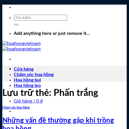
Bỏ
qua
Tìm
nội
kiếm:
dung
Add anything here or just remove it...
Cửa hàng
Chăm sóc hoa hồng
Hoa hồng bụi
Hoa hồng leo
Lưu trữ thẻ:
Phấn trắng
Giỏ hàng /
0
₫
Chăm sóc hoa hồng
Những vấn đề thường gặp khi trồng