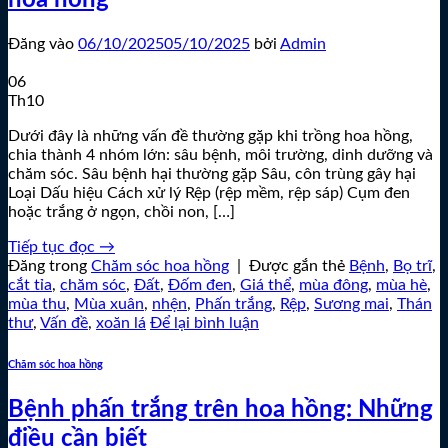
hoa hồng
Đăng vào
06/10/2025
05/10/2025
bởi
Admin
06
Th10
Dưới đây là những vấn đề thường gặp khi trồng hoa hồng,
chia thành 4 nhóm lớn: sâu bệnh, môi trường, dinh dưỡng và
chăm sóc. Sâu bệnh hại thường gặp Sâu, côn trùng gây hại
Loại Dấu hiệu Cách xử lý Rệp (rệp mềm, rệp sáp) Cụm đen
hoặc trắng ở ngọn, chồi non, […]
Tiếp tục đọc
→
Đăng trong
Chăm sóc hoa hồng
|
Được gắn thẻ
Bệnh
,
Bọ trĩ
,
cắt tỉa
,
chăm sóc
,
Đất
,
Đốm đen
,
Giá thể
,
mùa đông
,
mùa hè
,
mùa thu
,
Mùa xuân
,
nhện
,
Phấn trắng
,
Rệp
,
Sương mai
,
Thán
thư
,
Vấn đề
,
xoăn lá
Để lại bình luận
Chăm sóc hoa hồng
Bệnh phấn trắng trên hoa hồng: Những
điều cần biết