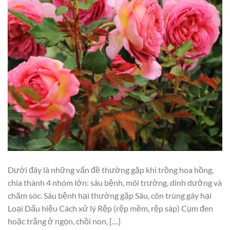
Dưới đây là những vấn đề thường gặp khi trồng hoa hồng,
chia thành 4 nhóm lớn: sâu bệnh, môi trường, dinh dưỡng và
chăm sóc. Sâu bệnh hại thường gặp Sâu, côn trùng gây hại
Loại Dấu hiệu Cách xử lý Rệp (rệp mềm, rệp sáp) Cụm đen
hoặc trắng ở ngọn, chồi non, […]