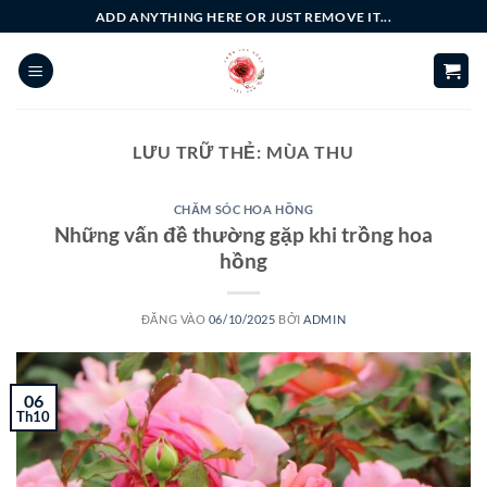
Bỏ
ADD ANYTHING HERE OR JUST REMOVE IT...
qua
nội
dung
LƯU TRỮ THẺ:
MÙA THU
CHĂM SÓC HOA HỒNG
Những vấn đề thường gặp khi trồng hoa
hồng
ĐĂNG VÀO
06/10/2025
BỞI
ADMIN
06
Th10