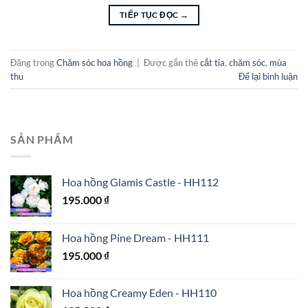
TIẾP TỤC ĐỌC
→
Đăng trong
Chăm sóc hoa hồng
|
Được gắn thẻ
cắt tỉa
,
chăm sóc
,
mùa
thu
Để lại bình luận
SẢN PHẨM
Hoa hồng Glamis Castle - HH112
195.000
₫
Hoa hồng Pine Dream - HH111
195.000
₫
Hoa hồng Creamy Eden - HH110