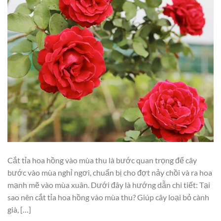
Cắt tỉa hoa hồng vào mùa thu là bước quan trọng để cây
bước vào mùa nghỉ ngơi, chuẩn bị cho đợt nảy chồi và ra hoa
mạnh mẽ vào mùa xuân. Dưới đây là hướng dẫn chi tiết: Tại
sao nên cắt tỉa hoa hồng vào mùa thu? Giúp cây loại bỏ cành
già, […]