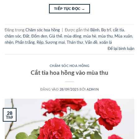
TIẾP TỤC ĐỌC
→
Đăng trong
Chăm sóc hoa hồng
|
Được gắn thẻ
Bệnh
,
Bọ trĩ
,
cắt tỉa
,
chăm sóc
,
Đất
,
Đốm đen
,
Giá thể
,
mùa đông
,
mùa hè
,
mùa thu
,
Mùa xuân
,
nhện
,
Phấn trắng
,
Rệp
,
Sương mai
,
Thán thư
,
Vấn đề
,
xoăn lá
Để lại bình luận
CHĂM SÓC HOA HỒNG
Cắt tỉa hoa hồng vào mùa thu
ĐĂNG VÀO
28/09/2025
BỞI
ADMIN
28
Th9