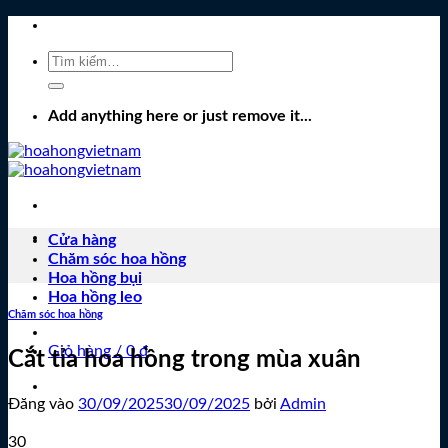
Bỏ
qua
Tìm
nội
kiếm:
dung
Add anything here or just remove it...
Cửa hàng
Chăm sóc hoa hồng
Hoa hồng bụi
Hoa hồng leo
Chăm sóc hoa hồng
Giỏ hàng /
0
₫
Cắt tỉa hoa hồng trong mùa xuân
Đăng vào
30/09/2025
30/09/2025
bởi
Admin
30