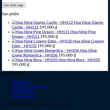
Sản phẩm
Hoa hồng Glamis
Castle - HH112
195.000
₫
Hoa hồng Pine
Dream - HH111
195.000
₫
Hoa hồng Creamy
Eden - HH110
195.000
₫
Hoa hồng
Green Romantica - HH106
195.000
₫
Hoa hồng Bora - HH105
195.000
₫
0342992819
Cửa hàng
Chăm sóc hoa hồng
Hoa hồng bụi
Hoa hồng leo
Hoa hồng Việt Nam, Gia Lộc, Hải Phòng.