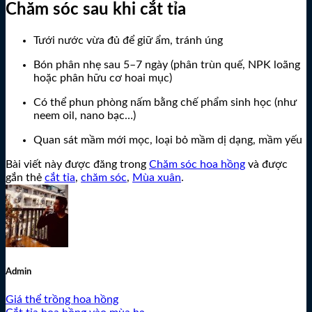
Chăm sóc sau khi cắt tỉa
Tưới nước vừa đủ để giữ ẩm, tránh úng
Bón phân nhẹ sau 5–7 ngày (phân trùn quế, NPK loãng
hoặc phân hữu cơ hoai mục)
Có thể phun phòng nấm bằng chế phẩm sinh học (như
neem oil, nano bạc…)
Quan sát mầm mới mọc, loại bỏ mầm dị dạng, mầm yếu
Bài viết này được đăng trong
Chăm sóc hoa hồng
và được
gắn thẻ
cắt tỉa
,
chăm sóc
,
Mùa xuân
.
Admin
Giá thể trồng hoa hồng