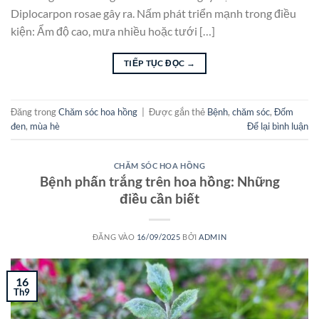
Diplocarpon rosae gây ra. Nấm phát triển mạnh trong điều
kiện: Ẩm độ cao, mưa nhiều hoặc tưới […]
TIẾP TỤC ĐỌC
→
Đăng trong
Chăm sóc hoa hồng
|
Được gắn thẻ
Bệnh
,
chăm sóc
,
Đốm
đen
,
mùa hè
Để lại bình luận
CHĂM SÓC HOA HỒNG
Bệnh phấn trắng trên hoa hồng: Những
điều cần biết
ĐĂNG VÀO
16/09/2025
BỞI
ADMIN
16
Th9