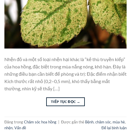
Nhện đỏ và một số loại nhện hại khác là “kẻ thù truyền kiếp”
của hoa hồng, đặc biệt trong mùa nắng nóng, khô hạn. Đây là
những điều bạn cần biết để phòng và trị: Đặc điểm nhận biết
Kích thước rất nhỏ (0,2–0,5 mm), khó thấy bằng mắt
thường, nhìn kỹ sẽ thấy […]
TIẾP TỤC ĐỌC
→
Đăng trong
Chăm sóc hoa hồng
|
Được gắn thẻ
Bệnh
,
chăm sóc
,
mùa hè
,
nhện
,
Vấn đề
Để lại bình luận