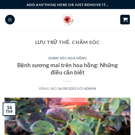
Bỏ
ADD ANYTHING HERE OR JUST REMOVE IT...
qua
nội
dung
LƯU TRỮ THẺ:
CHĂM SÓC
CHĂM SÓC HOA HỒNG
Bệnh sương mai trên hoa hồng: Những
điều cần biết
ĐĂNG VÀO
16/09/2025
BỞI
ADMIN
16
Th9