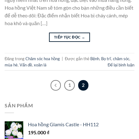
Hoa hồng Việt Nam sẽ tóm gọn cho bạn những điều cần biết
để dễ theo dõi: Đặc điểm nhận biết Hoa bị cháy cánh, mép
hoa khô và quăn […]
TIẾP TỤC ĐỌC
→
Đăng trong
Chăm sóc hoa hồng
|
Được gắn thẻ
Bệnh
,
Bọ trĩ
,
chăm sóc
,
mùa hè
,
Vấn đề
,
xoăn lá
Để lại bình luận
1
2
SẢN PHẨM
Hoa hồng Glamis Castle - HH112
195.000
₫