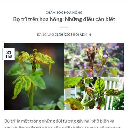
CHĂM SÓC HOA HỒNG
Bọ trĩ trên hoa hồng: Những điều cần biết
ĐĂNG VÀO
31/08/2025
BỞI
ADMIN
31
Th8
Bọ trĩ là một trong những đối tượng gây hại phổ biến và
nguy hiểm nhất trên hoa hồng, đặc biệt vào mùa nắng nóng.