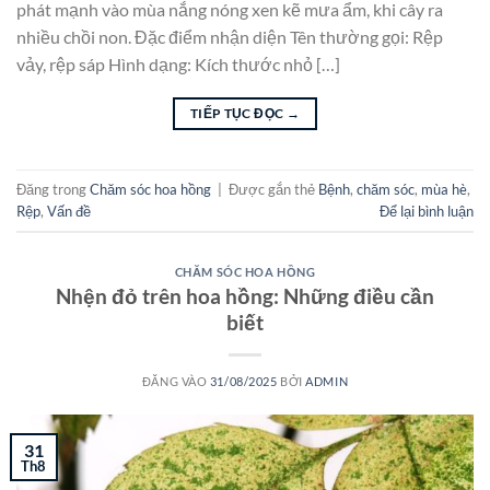
phát mạnh vào mùa nắng nóng xen kẽ mưa ẩm, khi cây ra
nhiều chồi non. Đặc điểm nhận diện Tên thường gọi: Rệp
vảy, rệp sáp Hình dạng: Kích thước nhỏ […]
TIẾP TỤC ĐỌC
→
Đăng trong
Chăm sóc hoa hồng
|
Được gắn thẻ
Bệnh
,
chăm sóc
,
mùa hè
,
Rệp
,
Vấn đề
Để lại bình luận
CHĂM SÓC HOA HỒNG
Nhện đỏ trên hoa hồng: Những điều cần
biết
ĐĂNG VÀO
31/08/2025
BỞI
ADMIN
31
Th8