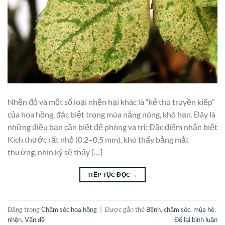
Nhện đỏ và một số loại nhện hại khác là “kẻ thù truyền kiếp”
của hoa hồng, đặc biệt trong mùa nắng nóng, khô hạn. Đây là
những điều bạn cần biết để phòng và trị: Đặc điểm nhận biết
Kích thước rất nhỏ (0,2–0,5 mm), khó thấy bằng mắt
thường, nhìn kỹ sẽ thấy […]
TIẾP TỤC ĐỌC
→
Đăng trong
Chăm sóc hoa hồng
|
Được gắn thẻ
Bệnh
,
chăm sóc
,
mùa hè
,
nhện
,
Vấn đề
Để lại bình luận