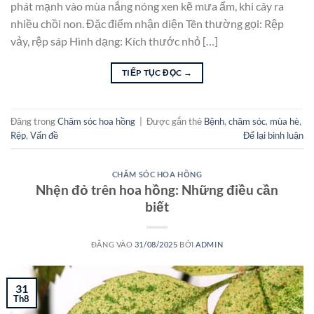
phát mạnh vào mùa nắng nóng xen kẽ mưa ẩm, khi cây ra
nhiều chồi non. Đặc điểm nhận diện Tên thường gọi: Rệp
vảy, rệp sáp Hình dạng: Kích thước nhỏ […]
TIẾP TỤC ĐỌC
→
Đăng trong
Chăm sóc hoa hồng
|
Được gắn thẻ
Bệnh
,
chăm sóc
,
mùa hè
,
Rệp
,
Vấn đề
Để lại bình luận
CHĂM SÓC HOA HỒNG
Nhện đỏ trên hoa hồng: Những điều cần
biết
ĐĂNG VÀO
31/08/2025
BỞI
ADMIN
31
Th8