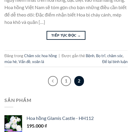
Hoa hồng Việt Nam sẽ tóm gọn cho bạn những điều cần biết
để dễ theo dõi: Đặc điểm nhận biết Hoa bị cháy cánh, mép
hoa khô và quăn […]
TIẾP TỤC ĐỌC
→
Đăng trong
Chăm sóc hoa hồng
|
Được gắn thẻ
Bệnh
,
Bọ trĩ
,
chăm sóc
,
mùa hè
,
Vấn đề
,
xoăn lá
Để lại bình luận
1
2
SẢN PHẨM
Hoa hồng Glamis Castle - HH112
195.000
₫