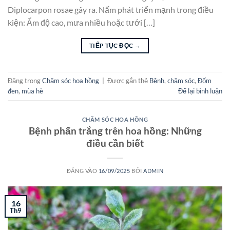
Diplocarpon rosae gây ra. Nấm phát triển mạnh trong điều
kiện: Ẩm độ cao, mưa nhiều hoặc tưới […]
TIẾP TỤC ĐỌC
→
Đăng trong
Chăm sóc hoa hồng
|
Được gắn thẻ
Bệnh
,
chăm sóc
,
Đốm
đen
,
mùa hè
Để lại bình luận
CHĂM SÓC HOA HỒNG
Bệnh phấn trắng trên hoa hồng: Những
điều cần biết
ĐĂNG VÀO
16/09/2025
BỞI
ADMIN
16
Th9