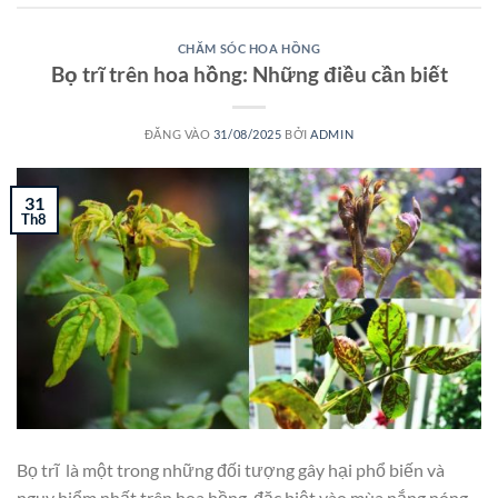
CHĂM SÓC HOA HỒNG
Bọ trĩ trên hoa hồng: Những điều cần biết
ĐĂNG VÀO
31/08/2025
BỞI
ADMIN
31
Th8
Bọ trĩ là một trong những đối tượng gây hại phổ biến và
nguy hiểm nhất trên hoa hồng, đặc biệt vào mùa nắng nóng.