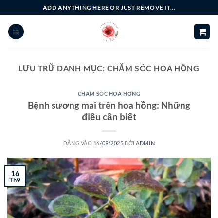
Bỏ
ADD ANYTHING HERE OR JUST REMOVE IT...
qua
nội
dung
LƯU TRỮ DANH MỤC:
CHĂM SÓC HOA HỒNG
CHĂM SÓC HOA HỒNG
Bệnh sương mai trên hoa hồng: Những
điều cần biết
ĐĂNG VÀO
16/09/2025
BỞI
ADMIN
16
Th9