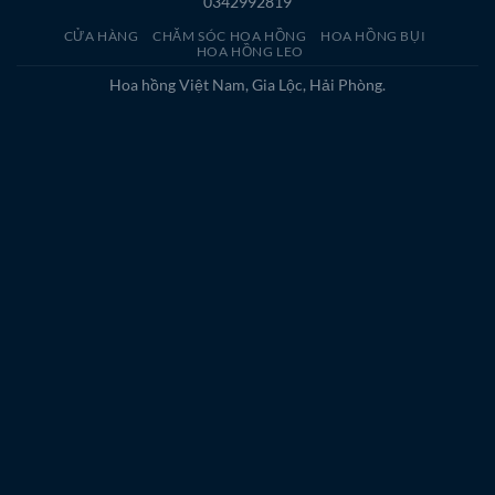
0342992819
CỬA HÀNG
CHĂM SÓC HOA HỒNG
HOA HỒNG BỤI
HOA HỒNG LEO
Hoa hồng Việt Nam, Gia Lộc, Hải Phòng.