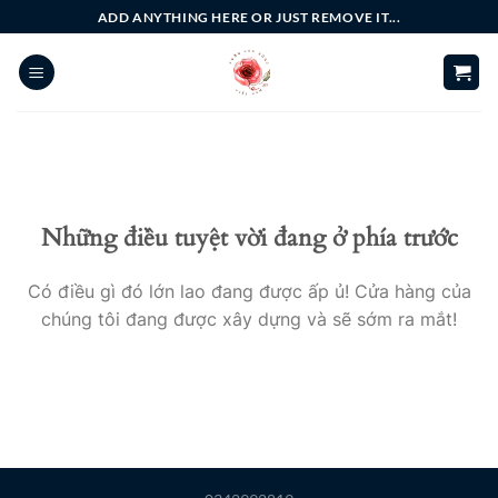
Bỏ
ADD ANYTHING HERE OR JUST REMOVE IT...
qua
nội
dung
Những điều tuyệt vời đang ở phía trước
Có điều gì đó lớn lao đang được ấp ủ! Cửa hàng của
chúng tôi đang được xây dựng và sẽ sớm ra mắt!