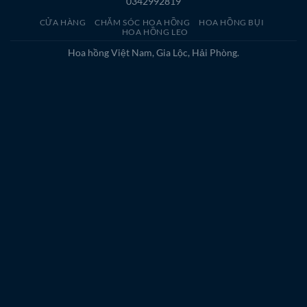
0342992819
CỬA HÀNG
CHĂM SÓC HOA HỒNG
HOA HỒNG BỤI
HOA HỒNG LEO
Hoa hồng Việt Nam, Gia Lộc, Hải Phòng.