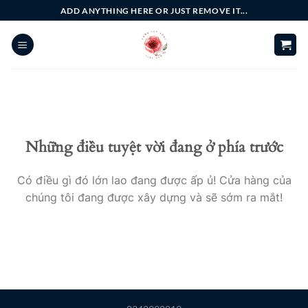
Bỏ
ADD ANYTHING HERE OR JUST REMOVE IT...
qua
nội
dung
Những điều tuyệt vời đang ở phía trước
Có điều gì đó lớn lao đang được ấp ủ! Cửa hàng của
chúng tôi đang được xây dựng và sẽ sớm ra mắt!